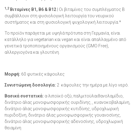
1,2
Βιταμίνες Β1, Β6 & Β12
| Οι βιταμίνες του συμπλέγματος Β
συμβάλλουν στη φυσιολογική λειτουργία του νευρικού
συστήματος και στη φυσιολογική ψυχολογική λειτουργία.*
Το προϊόν παράγεται με υψηλά πρότυπα στη Γερμανία, είναι
κατάλληλο για vegetarian και vegan και είναι απαλλαγμένο από
γενετικά τροποποιημένους οργανισμούς (GMO Free),
αλλεργιογόνα και γλουτένη.
Μορφή:
60 φυτικές κάψουλες
Συνιστώµενη δοσολογία:
2 κάψουλες την ημέρα με λίγο νερό.
Βασικά συστατικά:
α-λιποϊκό οξύ, παλμιτοϋλαιθανολαμίδιο,
δινάτριο άλας μονοφωσφορικής ουριδίνης, , κυανοκοβαλαμίνη,
δινάτριο άλας μονοφωσφορικής κυτιδίνης, υδροχλωρική
πυριδοξίνη, δινάτριο άλας μονοφωσφορικής γουανοσίνης,
δινάτριο άλας μονοφωσφορικής αδενοσίνης, υδροχλωρική
θειαμίνη