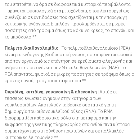
του επιτρέπει να δρα σε διαφορετικά κυτταρικά περιβάλλοντα.
Παράγεται φυσιολογικά στα μιτοχόνδρια, όπου λειτουργεί ως
συνένζυμο σε αντιδράσεις που σχετίζονται με την παραγωγή
κυτταρικής ενέργειας. Επιπλέον, προσλαμβάνεται σε μικρές
ποσότητες από τρόφιμα όπως το κόκκινο κρέας, το σπανάκι και
το μπρόκολο.**
Παλμιτοϋλαιθανολαμίδιο
| Το παλμιτοϋλαιθανολαμίδιο (PEA)
είναι μια ενδογενής βιοδραστική ένωση, που παράγεται φυσικά
από τον οργανισμό ως απάντηση σε ερεθίσματα φλεγμονής και
ανήκει στην οικογένεια των Ν-ακυλαιθανολαμινών (ΝΑΕ). Το
PEA απαντάται φυσικά σε μικρές ποσότητες σε τρόφιμα όπως ο
κρόκος αυγού, η σόγια και τα φιστίκια.**
Ουριδίνη, κυτιδίνη, γουανοσίνη & αδενοσίνη
| Αυτές οι
τέσσερις ενώσεις ανήκουν στην κατηγορία των
νουκλεοσιδίων. Αποτελούν τα βασικά συστατικά για τη
δημιουργία του ριβονουκλεϊκού οξέος (RNA). Το RNA
διαδραματίζει καθοριστικό ρόλο στη μεταφορά και την
έκφραση της γενετικής πληροφορίας στα ανθρώπινα κύτταρα,
συμμετέχοντας στη σύνθεση πρωτεϊνών και σε πολλαπλές
κυτταρικές λειτουργίες.**