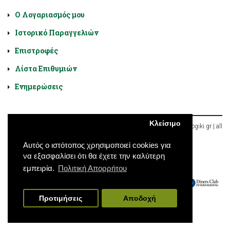
Ο Λογαριασμός μου
Ιστορικό Παραγγελιών
Επιστροφές
Λίστα Επιθυμιών
Ενημερώσεις
Κλείσιμο
Diatrofologiki.gr © 2026, Χαλκοκονδύλη 9, Αθήνα, Ελλάδα | diatroflogiki.gr | all
rights reserved
Αυτός ο ιστότοπος χρησιμοποιεί cookies για
να εξασφαλίσει ότι θα έχετε την καλύτερη
εμπειρία.
Πολιτική Απορρήτου
Προτιμήσεις
Αποδοχή