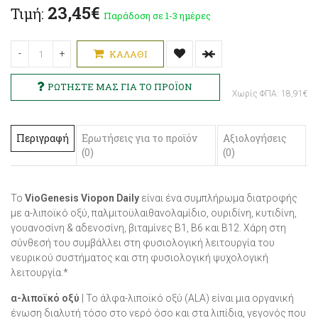
23,45€
Τιμή:
Παράδοση σε 1-3 ημέρες
-
+
ΚΑΛΆΘΙ
Χωρίς ΦΠΑ: 18,91€
Περιγραφή
Ερωτήσεις για το προϊόν
Αξιολογήσεις
(0)
(0)
To
VioGenesis Viopon Daily
είναι ένα συμπλήρωμα διατροφής
με α-λιποϊκό οξύ, παλμιτοϋλαιθανολαμίδιο, ουριδίνη, κυτιδίνη,
γουανοσίνη & αδενοσίνη, βιταμίνες Β1, Β6 και Β12. Χάρη στη
σύνθεσή του συμβάλλει στη φυσιολογική λειτουργία του
νευρικού συστήματος και στη φυσιολογική ψυχολογική
λειτουργία.*
α-λιποϊκό οξύ
| Το άλφα-λιποϊκό οξύ (ALA) είναι μια οργανική
ένωση διαλυτή τόσο στο νερό όσο και στα λιπίδια, γεγονός που