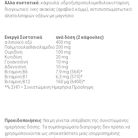
Άλλα συστατικά:
κάψουλα: υδροξυπροπυλομεθυλοκυτταρίνη,
διογκωτικό: ίνες ακακίας (αραβικό κόμμι), αντισυσσωματωτικό:
άλατα λιπαρών οξέων με μαγνήσιο
Ενεργά Συστατικά
ανά δόση (2 κάψουλες)
α-λιποϊκό οξύ
400 mg
Παλμιτοϋλαιθανολαμίδιο
200 mg
Ουριδίνη
100 mg
Κυτιδίνη
20 mg
Γουανοσίνη
10 mg
Αδενοσίνη
10 mg
Βιταμίνη Β6
7,9 mg (564)*
Βιταμίνη Β1
6,3 mg (573)*
Βιταμίνη Β12
160 μg (6400)*
*% ΣΗΠ = Συνιστώμενη Ημερήσια Πρόσληψη
Προειδοποιήσεις:
Να μη γίνεται υπέρβαση της συνιστώμενης
ημερήσιας δόσης. Τα συμπληρώματα διατροφής δεν πρέπει να
χρησιμοποιούνται ως υποκατάστατο μιας ισορροπημένης