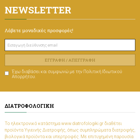
NEWSLETTER
Λάβετε μοναδικές προσφορές!
ΕΓΓΡΑΦΉ / ΑΠΕΓΓΡΑΦΉ
Έχω διαβάσει και συμφωνώ με την
Πολιτική Ιδιωτικού
Απορρήτου
.
ΔΙΑΤΡΟΦΟΛΟΓΙΚΉ
Το ηλεκτρονικό κατάστημα www.diatrofologiki.gr διαθέτει
προϊόντα Υγιεινής Διατροφής, όπως συμπληρώματα διατροφής,
βιολογικά προϊόντα και υπερτροφές. Με επιτυχημένη παρουσία