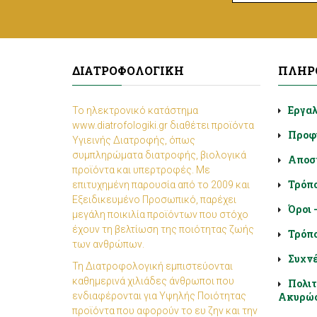
ΔΙΑΤΡΟΦΟΛΟΓΙΚΉ
ΠΛΗΡ
Εργα
Το ηλεκτρονικό κατάστημα
www.diatrofologiki.gr διαθέτει προϊόντα
Προφ
Υγιεινής Διατροφής, όπως
συμπληρώματα διατροφής, βιολογικά
Αποσ
προϊόντα και υπερτροφές. Με
Τρόπ
επιτυχημένη παρουσία από το 2009 και
Εξειδικευμένο Προσωπικό, παρέχει
Όροι 
μεγάλη ποικιλία προϊόντων που στόχο
έχουν τη βελτίωση της ποιότητας ζωής
Τρόπο
των ανθρώπων.
Συχνέ
Τη Διατροφολογική εμπιστεύονται
καθημερινά χιλιάδες άνθρωποι που
Πολιτ
ενδιαφέρονται για Υψηλής Ποιότητας
Ακυρώ
προϊόντα που αφορούν το ευ ζην και την