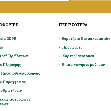
ΟΦΟΡΊΕΣ
ΠΕΡΙΣΣΌΤΕΡΑ
λεία GDPR
Ευρετήριο Κατασκευαστών
ίλ
Προσφορές
τολή Προϊόντων
Χάρτης Ιστότοπου
οι Πληρωμής
Επικοινωνήστε μαζί μας
- Προϋποθέσεις Χρήσης
ι Παραγγελίας
ς Ερωτήσεις
ική Επιστροφών /
σεων