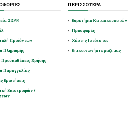
ΟΦΟΡΊΕΣ
ΠΕΡΙΣΣΌΤΕΡΑ
λεία GDPR
Ευρετήριο Κατασκευαστών
ίλ
Προσφορές
τολή Προϊόντων
Χάρτης Ιστότοπου
οι Πληρωμής
Επικοινωνήστε μαζί μας
- Προϋποθέσεις Χρήσης
ι Παραγγελίας
ς Ερωτήσεις
ική Επιστροφών /
σεων