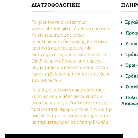
ΔΙΑΤΡΟΦΟΛΟΓΙΚΉ
ΠΛΗΡ
Εργα
Το ηλεκτρονικό κατάστημα
www.diatrofologiki.gr διαθέτει προϊόντα
Προφ
Υγιεινής Διατροφής, όπως
συμπληρώματα διατροφής, βιολογικά
Αποσ
προϊόντα και υπερτροφές. Με
Τρόπ
επιτυχημένη παρουσία από το 2009 και
Εξειδικευμένο Προσωπικό, παρέχει
Όροι 
μεγάλη ποικιλία προϊόντων που στόχο
έχουν τη βελτίωση της ποιότητας ζωής
Τρόπο
των ανθρώπων.
Συχνέ
Τη Διατροφολογική εμπιστεύονται
καθημερινά χιλιάδες άνθρωποι που
Πολιτ
ενδιαφέρονται για Υψηλής Ποιότητας
Ακυρώ
προϊόντα που αφορούν το ευ ζην και την
υγιεινή διατροφή. Αποστολή προϊόντων
με ταχυμεταφορές σε όλη την Ελλάδα.