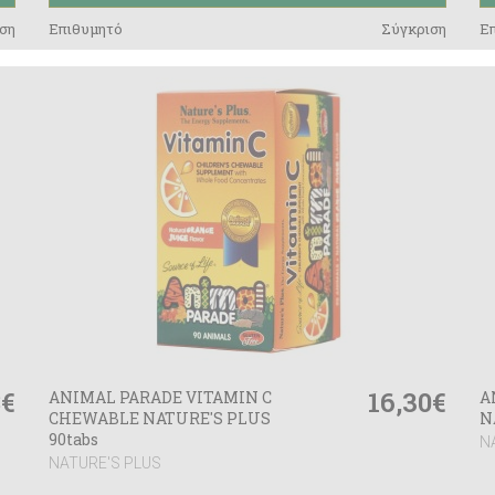
ση
Επιθυμητό
Σύγκριση
Ε
8€
16,30€
ANIMAL PARADE VITAMIN C
A
CHEWABLE NATURE'S PLUS
N
90tabs
N
NATURE'S PLUS