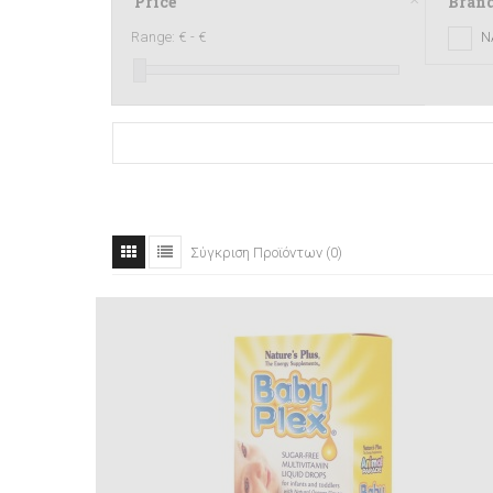
Price
Bran
Range:
€ -
€
N
Σύγκριση Προϊόντων (0)