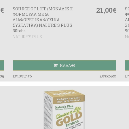
6€
21,00€
SOURCE OF LIFE (ΜΟΝΑΔΙΚΗ
S
ΦΟΡΜΟΥΛΑ ΜΕ 56
Φ
ΔΙΑΦΟΡΕΤΙΚΑ ΦΥΣΙΚΑ
Δ
ΣΥΣΤΑΤΙΚΑ) NATURE'S PLUS
Σ
30tabs
9
NATURE'S PLUS
N
ΚΑΛΆΘΙ
ση
Επιθυμητό
Σύγκριση
Ε