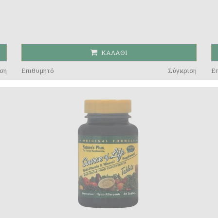
ΚΑΛΆΘΙ
ση
Επιθυμητό
Σύγκριση
Ε