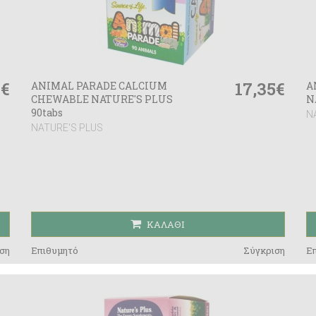
6€
17,35€
ANIMAL PARADE CALCIUM
A
CHEWABLE NATURE'S PLUS
N
90tabs
N
NATURE'S PLUS
ΚΑΛΆΘΙ
ση
Επιθυμητό
Σύγκριση
Ε