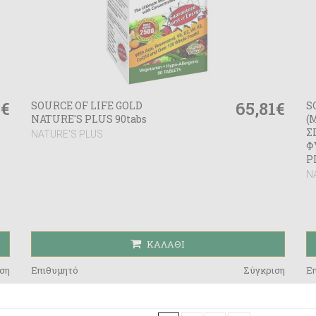
8€
65,81€
SOURCE OF LIFE GOLD
S
NATURE'S PLUS 90tabs
(
Σ
NATURE'S PLUS
Φ
P
N
ΚΑΛΆΘΙ
ση
Επιθυμητό
Σύγκριση
Ε