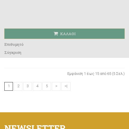
ΚΑΛΆΘΙ
Επιθυμητό
Σύγκριση
Εμφάνιση 1 έως 15 από 65 (5 Σελ.)
1
2
3
4
5
>
>|
NEWSLETTER