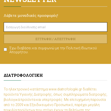
Λάβετε μοναδικές προσφορές!
ΕΓΓΡΑΦΉ / ΑΠΕΓΓΡΑΦΉ
Έχω διαβάσει και συμφωνώ με την
Πολιτική Ιδιωτικού
Απορρήτου
.
ΔΙΑΤΡΟΦΟΛΟΓΙΚΉ
Το ηλεκτρονικό κατάστημα www.diatrofologiki.gr διαθέτει
προϊόντα Υγιεινής Διατροφής, όπως συμπληρώματα διατροφής,
βιολογικά προϊόντα και υπερτροφές. Με επιτυχημένη παρουσία
από το 2009 και Εξειδικευμένο Προσωπικό, παρέχει μεγάλη
ποικιλία προϊόντων που στόχο έχουν τη βελτίωση της