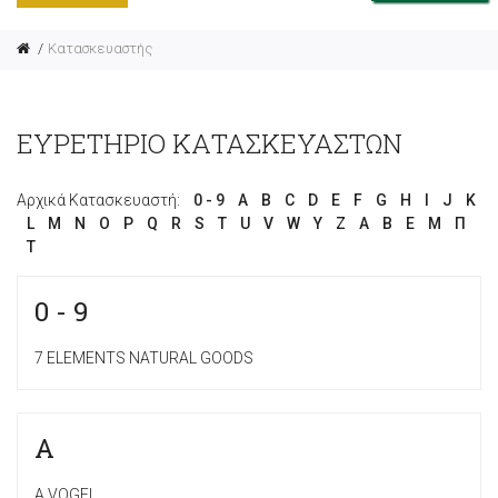
Κατασκευαστής
ΕΥΡΕΤΉΡΙΟ ΚΑΤΑΣΚΕΥΑΣΤΏΝ
Αρχικά Κατασκευαστή:
0 - 9
A
B
C
D
E
F
G
H
I
J
K
L
M
N
O
P
Q
R
S
T
U
V
W
Y
Z
Α
Β
Ε
Μ
Π
Τ
0 - 9
7 ELEMENTS NATURAL GOODS
A
A.VOGEL