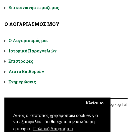
Επικοινωνήστε μαζί μας
Ο ΛΟΓΑΡΙΑΣΜΌΣ ΜΟΥ
Ο Λογαριασμός μου
Ιστορικό Παραγγελιών
Επιστροφές
Λίστα Επιθυμιών
Ενημερώσεις
Κλείσιμο
Diatrofologiki.gr © 2026, Χαλκοκονδύλη 9, Αθήνα, Ελλάδα | diatroflogiki.gr | all
rights reserved
Αυτός ο ιστότοπος χρησιμοποιεί cookies για
να εξασφαλίσει ότι θα έχετε την καλύτερη
εμπειρία.
Πολιτική Απορρήτου