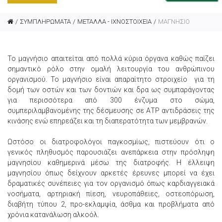
ΣΥΜΠΛΗΡΩΜΑΤΑ
ΜΕΤΑΛΛΑ - ΙΧΝΟΣΤΟΙΧΕΙΑ
ΜΑΓΝΗΣΙΟ
Το μαγνήσιο απαιτείται από πολλά κύρια όργανα καθώς παίζει
σημαντικό ρόλο στην ομαλή λειτουργία του ανθρώπινου
οργανισμού. Το μαγνήσιο είναι απαραίτητο στροιχείο για τη
δομή των οστών και των δοντιών και δρα ως συμπαράγοντας
για περισσότερα από 300 ένζυμα στο σώμα,
συμπεριλαμβανομένης της δέσμευσης σε ΑΤΡ αντιδράσεις της
κινάσης ενώ επηρεάζει και τη διαπερατότητα των μεμβρανών.
Ωστόσο οι διατροφολόγοι παγκοσμίως, πιστεύουν ότι ο
γενικός πληθυσμός παρουσιάζει ανεπάρκεια στην πρόσληψη
μαγνησίου καθημερινά μέσω της διατροφής. Η έλλειψη
μαγνησίου όπως δείχνουν αρκετές έρευνες μπορεί να έχει
δραματικές συνέπειες για τον οργανισμό όπως καρδιαγγειακά
νοσήματα, αρτηριακή πίεση, νευροπάθειες, οστεοπόρωση,
διαβήτη τύπου 2, προ-εκλαμψία, άσθμα και προβλήματα από
χρόνια κατανάλωση αλκοόλ.