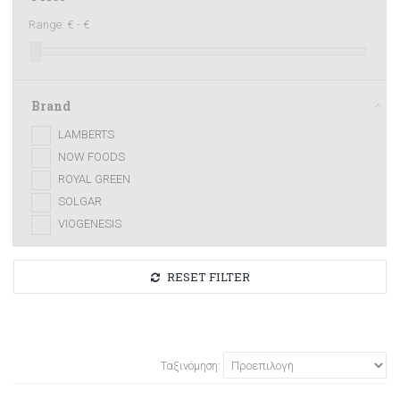
Range:
€ -
€
Brand
LAMBERTS
NOW FOODS
ROYAL GREEN
SOLGAR
VIOGENESIS
RESET FILTER
Ταξινόμηση: