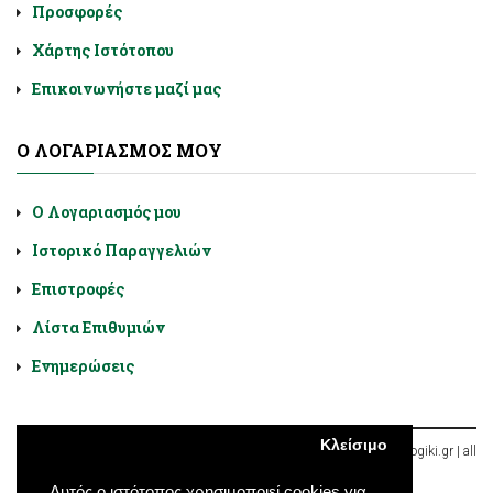
Προσφορές
Χάρτης Ιστότοπου
Επικοινωνήστε μαζί μας
Ο ΛΟΓΑΡΙΑΣΜΌΣ ΜΟΥ
Ο Λογαριασμός μου
Ιστορικό Παραγγελιών
Επιστροφές
Λίστα Επιθυμιών
Ενημερώσεις
Κλείσιμο
Diatrofologiki.gr © 2026, Χαλκοκονδύλη 9, Αθήνα, Ελλάδα | diatroflogiki.gr | all
rights reserved
Αυτός ο ιστότοπος χρησιμοποιεί cookies για