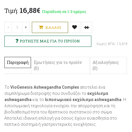
16,88€
Τιμή:
Παράδοση σε 1-3 ημέρες
-
+
ΚΑΛΆΘΙ
Χωρίς ΦΠΑ: 13,61€
Περιγραφή
Ερωτήσεις για το προϊόν
Αξιολογήσεις
(0)
(0)
Το
VioGenesis Ashwagandha Complex
αποτελεί ένα
συμπλήρωμα διατροφής που συνδυάζει το
εκχύλισμα
ashwagandha
και το
λιποσωμιακό εκχύλισμα ashwagandha
. Η
λιποσωμιακή τεχνολογία ενισχύει την απορρόφηση και τη
βιοδιαθεσιμότητα του θρεπτικού συστατικού στο σώμα.
Αποτελεί ιδανική επιλογή για όσους έχουν ευαισθησία στο
πεπτικό σύστημα ή γαστρεντερικές ενοχλήσεις.