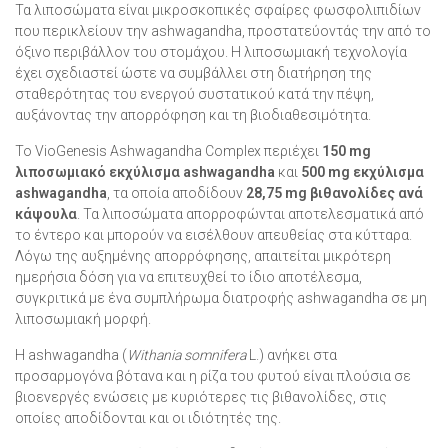
Τα λιποσώματα είναι μικροσκοπικές σφαίρες φωσφολιπιδίων
που περικλείουν την ashwagandha, προστατεύοντάς την από το
όξινο περιβάλλον του στομάχου. Η λιποσωμιακή τεχνολογία
έχει σχεδιαστεί ώστε να συμβάλλει στη διατήρηση της
σταθερότητας του ενεργού συστατικού κατά την πέψη,
αυξάνοντας την απορρόφηση και τη βιοδιαθεσιμότητα.
Το VioGenesis Ashwagandha Complex περιέχει
150 mg
λιποσωμιακό εκχύλισμα ashwagandha
και
500 mg εκχύλισμα
ashwagandha
, τα οποία αποδίδουν
28,75 mg βιθανολίδες ανά
κάψουλα
. Τα λιποσώματα απορροφώνται αποτελεσματικά από
το έντερο και μπορούν να εισέλθουν απευθείας στα κύτταρα.
Λόγω της αυξημένης απορρόφησης, απαιτείται μικρότερη
ημερήσια δόση για να επιτευχθεί το ίδιο αποτέλεσμα,
συγκριτικά με ένα συμπλήρωμα διατροφής ashwagandha σε μη
λιποσωμιακή μορφή.
H ashwagandha (
Withania somnifera
L.) ανήκει στα
προσαρμογόνα βότανα και η ρίζα του φυτού είναι πλούσια σε
βιοενεργές ενώσεις με κυριότερες τις βιθανολίδες, στις
οποίες αποδίδονται και οι ιδιότητές της.