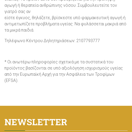
αγωγή ή θεραπεία ανθρώπινης νόσου. Συμβουλευτείτε τον
γιατρό σας αν
είστε έγκυος, θηλάζετε, βρίσκεστε υπό φαρμακευτική αγωγή ή
αντιμετωπίζετε προβλήματα υγείας. Να φυλάσσεται μακριά από
τα μικρά παιδιά.
Τηλέφωνο Κέντρου Δηλητηριάσεων: 2107793777
* Οι ανωτέρω πληροφορίες σχετικά με τα συστατικά του
προϊόντος βασίζονται σε υπό αξιολόγηση ισχυρισμούς υγείας
από την Ευρωπαϊκή Αρχή για την Ασφάλεια των Τροφίμων
(EFSA).
NEWSLETTER