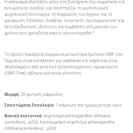
Η ashwagandha παίζει ρόλο στη διατήρηση της σωματικής και
πνευματικής ευεξίας και υποστηρίζει τη φυσιολογική
ψυχολογική λειτουργία, τη διαχείριση του άγχους και τη
χαλάρωση. Επιπλέον, διαθέτει τονωτικές, προσαρμογόνες και
αντιοξειδωτικές ιδιότητες και συμβάλλει στη μείωση του
χρόνου που χρειάζεται κανείς για να κοιμηθεί.*
Το προϊόν παράγεται σύμφωνα με αυστηρά πρότυπα GMP στη
Γερμανία, είναι κατάλληλο για vegetarian και vegan και είναι
απαλλαγμένο από γενετικά τροποποιημένους οργανισμούς
(GMO Free), αλλεργιογόνα και γλουτένη.
Μορφή:
30 φυτικές κάψουλες
Συνιστώµενη δοσολογία:
1 κάψουλα την ημέρα με λίγο νερό.
Βασικά συστατικά
: εκχύλισμα ashwagandha (
Withania
somnifera
L., ρίζα), λιποσωμιακό εκχύλισμα ashwagandha
(
Withania somnifera
L., ρίζα)