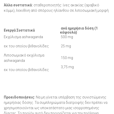
Άλλα συστατικά:
σταθεροποιητής: ίνες ακακίας (αραβικό
κόμμι), λεκιθίνη από σπόρους ηλίανθου σε λιποσωμιακή μορφή
ανά ημερήσια δόση (1
Ενεργά Συστατικά
κάψουλα)
Εκχύλισμα ashwaganda
500 mg
εκ του οποίου βιθανολίδες
25 mg
Λιποσωμιακό εκχύλισμα
150 mg
ashwaganda
3,75 mg
εκ του οποίου βιθανολίδες
Προειδοποιήσεις:
Να μη γίνεται υπέρβαση της συνιστώμενης
ημερήσιας δόσης. Τα συμπληρώματα διατροφής δεν πρέπει να
χρησιμοποιούνται ως υποκατάστατο μιας ισορροπημένης
δίαιτας. Το προϊόν αυτό δεν προορίζεται για την πρόληψη,