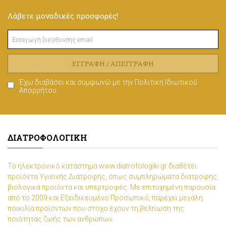
Λάβετε μοναδικές προσφορές!
ΕΓΓΡΑΦΉ / ΑΠΕΓΓΡΑΦΉ
Έχω διαβάσει και συμφωνώ με την
Πολιτική Ιδιωτικού
Απορρήτου
.
ΔΙΑΤΡΟΦΟΛΟΓΙΚΉ
Το ηλεκτρονικό κατάστημα www.diatrofologiki.gr διαθέτει
προϊόντα Υγιεινής Διατροφής, όπως συμπληρώματα διατροφής,
βιολογικά προϊόντα και υπερτροφές. Με επιτυχημένη παρουσία
από το 2009 και Εξειδικευμένο Προσωπικό, παρέχει μεγάλη
ποικιλία προϊόντων που στόχο έχουν τη βελτίωση της
ποιότητας ζωής των ανθρώπων.