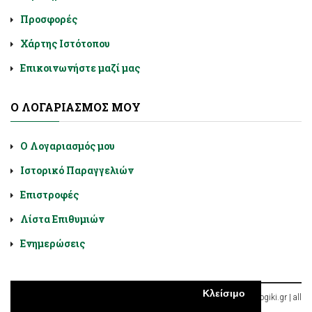
Προσφορές
Χάρτης Ιστότοπου
Επικοινωνήστε μαζί μας
Ο ΛΟΓΑΡΙΑΣΜΌΣ ΜΟΥ
Ο Λογαριασμός μου
Ιστορικό Παραγγελιών
Επιστροφές
Λίστα Επιθυμιών
Ενημερώσεις
Κλείσιμο
Diatrofologiki.gr © 2026, Χαλκοκονδύλη 9, Αθήνα, Ελλάδα | diatroflogiki.gr | all
rights reserved