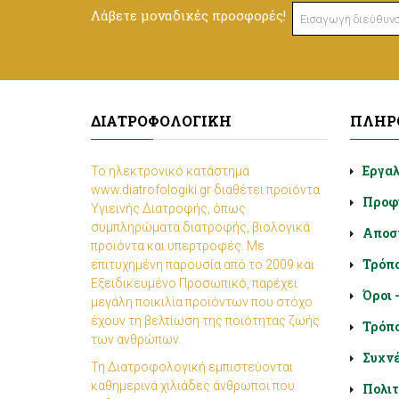
Λάβετε μοναδικές προσφορές!
ΔΙΑΤΡΟΦΟΛΟΓΙΚΉ
ΠΛΗΡ
Εργα
Το ηλεκτρονικό κατάστημα
www.diatrofologiki.gr διαθέτει προϊόντα
Προφ
Υγιεινής Διατροφής, όπως
συμπληρώματα διατροφής, βιολογικά
Αποσ
προϊόντα και υπερτροφές. Με
Τρόπ
επιτυχημένη παρουσία από το 2009 και
Εξειδικευμένο Προσωπικό, παρέχει
Όροι 
μεγάλη ποικιλία προϊόντων που στόχο
έχουν τη βελτίωση της ποιότητας ζωής
Τρόπο
των ανθρώπων.
Συχνέ
Τη Διατροφολογική εμπιστεύονται
καθημερινά χιλιάδες άνθρωποι που
Πολιτ