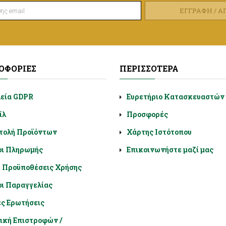
ΕΓΓΡΑΦΉ / 
ΟΦΟΡΊΕΣ
ΠΕΡΙΣΣΌΤΕΡΑ
λεία GDPR
Ευρετήριο Κατασκευαστών
ίλ
Προσφορές
τολή Προϊόντων
Χάρτης Ιστότοπου
οι Πληρωμής
Επικοινωνήστε μαζί μας
- Προϋποθέσεις Χρήσης
ι Παραγγελίας
ς Ερωτήσεις
ική Επιστροφών /