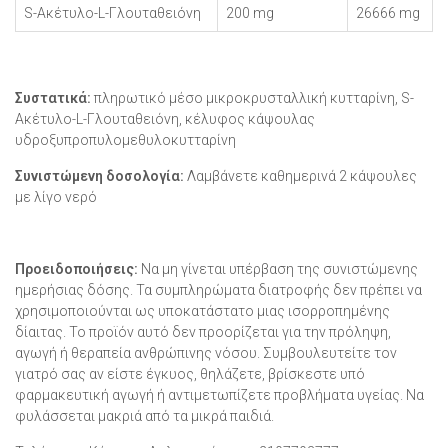
S-Ακέτυλο-L-Γλουταθειόνη
200 mg
26666 mg
Συστατικά:
πληρωτικό μέσο μικροκρυσταλλική κυτταρίνη, S-
Ακέτυλο-L-Γλουταθειόνη, κέλυφος κάψουλας
υδροξυπροπυλομεθυλοκυτταρίνη
Συνιστώμενη δοσολογία:
Λαμβάνετε καθημερινά 2 κάψουλες
με λίγο νερό
Προειδοποιήσεις:
Να μη γίνεται υπέρβαση της συνιστώμενης
ημερήσιας δόσης. Τα συμπληρώματα διατροφής δεν πρέπει να
χρησιμοποιούνται ως υποκατάστατο μιας ισορροπημένης
δίαιτας. Το προϊόν αυτό δεν προορίζεται για την πρόληψη,
αγωγή ή θεραπεία ανθρώπινης νόσου. Συμβουλευτείτε τον
γιατρό σας αν είστε έγκυος, θηλάζετε, βρίσκεστε υπό
φαρμακευτική αγωγή ή αντιμετωπίζετε προβλήματα υγείας. Να
φυλάσσεται μακριά από τα μικρά παιδιά.