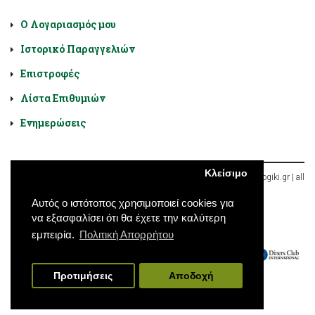
Ο Λογαριασμός μου
Ιστορικό Παραγγελιών
Επιστροφές
Λίστα Επιθυμιών
Ενημερώσεις
Κλείσιμο
Diatrofologiki.gr © 2026, Χαλκοκονδύλη 9, Αθήνα, Ελλάδα | diatroflogiki.gr | all
rights reserved
Αυτός ο ιστότοπος χρησιμοποιεί cookies για
να εξασφαλίσει ότι θα έχετε την καλύτερη
εμπειρία.
Πολιτική Απορρήτου
Προτιμήσεις
Αποδοχή