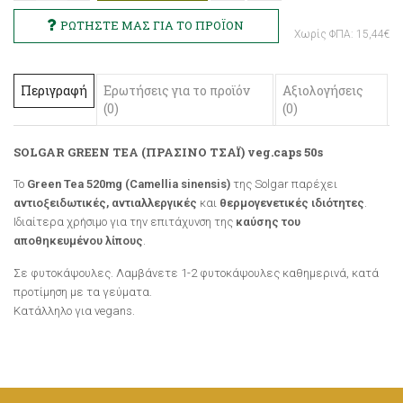
Χωρίς ΦΠΑ: 15,44€
Περιγραφή
Ερωτήσεις για το προϊόν
Αξιολογήσεις
(0)
(0)
SOLGAR GREEN TEA (ΠΡΑΣΙΝΟ ΤΣΑΪ) veg.caps 50s
Το
Green Tea 520mg (Camellia sinensis)
της Solgar παρέχει
αντιοξειδωτικές, αντιαλλεργικές
και
θερμογενετικές ιδιότητες
.
Ιδιαίτερα χρήσιμο για την επιτάχυνση της
καύσης του
αποθηκευμένου λίπους
.
Σε φυτοκάψουλες. Λαμβάνετε 1-2 φυτοκάψουλες καθημερινά, κατά
προτίμηση με τα γεύματα.
Κατάλληλο για vegans.