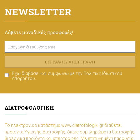
NEWSLETTER
Λάβετε μοναδικές προσφορές!
ΕΓΓΡΑΦΉ / ΑΠΕΓΓΡΑΦΉ
Έχω διαβάσει και συμφωνώ με την
Πολιτική Ιδιωτικού
Απορρήτου
.
ΔΙΑΤΡΟΦΟΛΟΓΙΚΉ
Το ηλεκτρονικό κατάστημα www.diatrofologiki.gr διαθέτει
προϊόντα Υγιεινής Διατροφής, όπως συμπληρώματα διατροφής,
βιολογικά προϊόντα και υπερτροφές. Με επιτυχημένη παρουσία