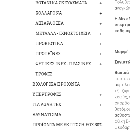
Πολυβιτ
ΒΟΤΑΝΙΚΑ ΣΚΕΥΑΣΜΑΤΑ
+
αναγκών
ΚΟΛΛΑΓΟΝΑ
+
Η Alive
ΛΙΠΑΡΑ ΟΞΕΑ
+
υπερτρο
καθηµερ
ΜΕΤΑΛΛΑ - ΙΧΝΟΣΤΟΙΧΕΙΑ
+
ΠΡΟΒΙΟΤΙΚΑ
+
Μορφή:
ΠΡΩΤΕΪΝΕΣ
+
Συνιστ
ΦΥΤΙΚΕΣ ΙΝΕΣ - ΠΡΑΣΙΝΕΣ
+
Βασικά
ΤΡΟΦΕΣ
πορτοκά
ΒΙΟΛΟΓΙΚΑ ΠΡΟΪΟΝΤΑ
μύρτιλο
τζιτζιφι
ΥΠΕΡΤΡΟΦΕΣ
+
καφές, 
σκόρδο,
ΓΙΑ ΑΘΛΗΤΕΣ
+
βατόμου
ΑΔΥΝΑΤΙΣΜΑ
ασβέστι
οξική D
ΠΡΟΪΟΝΤΑ ΜΕ ΕΚΠΤΩΣΗ ΕΩΣ 50%
ψευδαργ