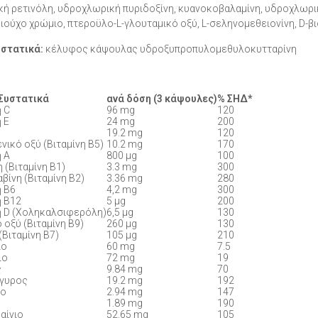
ική ρετινόλη, υδροχλωρική πυριδοξίνη, κυανοκοβαλαμίνη, υδροχλωρι
ιούχο χρώμιο, πτεροϋλο-L-γλουταμικό οξύ, L-σεληνομεθειονίνη, D-βι
υστατικά:
κέλυφος κάψουλας υδροξυπροπυλοµεθυλοκυτταρίνη
Συστατικά
ανά δόση (3 κάψουλες)
% ΣΗΔ*
η C
96 mg
120
 Ε
24 mg
200
19.2 mg
120
νικό οξύ (Βιταμίνη Β5)
10.2 mg
170
η Α
800 μg
100
 (Βιταμίνη Β1)
3.3 mg
300
βίνη (Βιταμίνη Β2)
3.36 mg
280
η Β6
4,2 mg
300
η Β12
5 μg
200
η D (Χοληκαλσιφερόλη)
6,5 μg
130
 οξύ (Βιταμίνη Β9)
260 μg
130
(Βιταμίνη Β7)
105 μg
210
ιο
60 mg
7.5
ιο
72 mg
19
ς
9.84 mg
70
γυρος
19.2 mg
192
ιο
2.94 mg
147
1.89 mg
190
αίνιο
52.65 mg
105