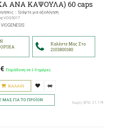
ΚΑ ΑΝΑ ΚΑΨΟΥΛΑ) 60 caps
λογήσεις
Γράψτε μια αξιολόγηση
ς:
VOG5017
:
VIOGENESIS
Ν
Καλέστε Μας Στο
ΟΡΙΚΑ
2103800180
€
5€
Παράδοση σε 1-3 ημέρες
ΚΑΛΆΘΙ
Χωρίς ΦΠΑ: 21,17€