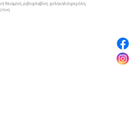
κή θειαμίνη, ριβοφλαβίνη, χοληκαλσιφερόλη,
οτίνη