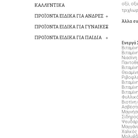
οξύ, οξ
ΚΑΛΛΥΝΤΙΚΑ
τριχλωρ
ΠΡΟΪΟΝΤΑ ΕΙΔΙΚΑ ΓΙΑ ΑΝΔΡΕΣ
+
Άλλα σ
ΠΡΟΪΟΝΤΑ ΕΙΔΙΚΑ ΓΙΑ ΓΥΝΑΙΚΕΣ
+
ΠΡΟΪΟΝΤΑ ΕΙΔΙΚΑ ΓΙΑ ΠΑΙΔΙΑ
+
Ενεργά 
Βιταμίν
Βιταμίνη
Νιασίνη
Παντοθε
Βιταμίν
Θειαμίνη
Ριβοφλα
Βιταμίν
Βιταμίν
Βιταμίν
Φυλλικό
Βιοτίνη 
Ασβέστ
Μαγνήσ
Σίδηρο
Ψευδάρ
Μαγγάν
Χαλκός
Μολυβδ