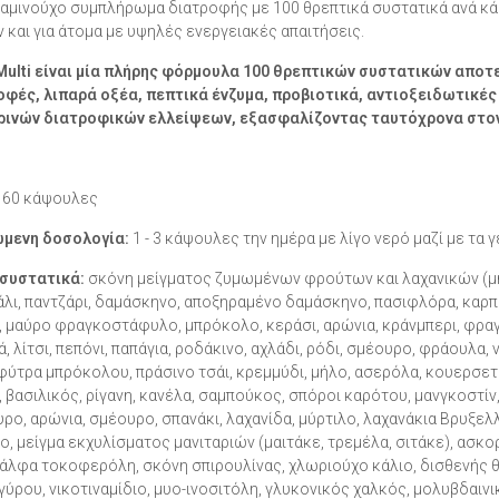
αμινούχο συμπλήρωμα διατροφής με 100 θρεπτικά συστατικά ανά κά
 και για άτομα με υψηλές ενεργειακές απαιτήσεις.
 Multi είναι µία πλήρης φόρµουλα 100 θρεπτικών συστατικών αποτ
φές, λιπαρά οξέα, πεπτικά ένζυµα, προβιοτικά,
αντιοξειδωτικές
ινών διατροφικών ελλείψεων, εξασφαλίζοντας ταυτόχρονα στον 
60 κάψουλες
ώµενη δοσολογία:
1 - 3 κάψουλες την ηµέρα µε λίγο νερό μαζί με τα 
 συστατικά:
σκόνη μείγματος ζυμωμένων φρούτων και λαχανικών (μήλ
λι, παντζάρι, δαμάσκηνο, αποξηραμένο δαμάσκηνο, πασιφλόρα, καρπού
, μαύρο φραγκοστάφυλο, μπρόκολο, κεράσι, αρώνια, κράνμπερι, φρα
ά, λίτσι, πεπόνι, παπάγια, ροδάκινο, αχλάδι, ρόδι, σμέουρο, φράουλα
φύτρα μπρόκολου, πράσινο τσάι, κρεμμύδι, μήλο, ασερόλα, κουερσετί
 βασιλικός, ρίγανη, κανέλα, σαμπούκος, σπόροι καρότου, μανγκοστί
ρο, αρώνια, σμέουρο, σπανάκι, λαχανίδα, μύρτιλο, λαχανάκια Βρυξε
ο, μείγμα εκχυλίσματος μανιταριών (μαιτάκε, τρεμέλα, σιτάκε), ασκορ
-άλφα τοκοφερόλη, σκόνη σπιρουλίνας, χλωριούχο κάλιο, δισθενής θε
ύρου, νικοτιναμίδιο, μυο-ινοσιτόλη, γλυκονικός χαλκός, μολυβδαινι