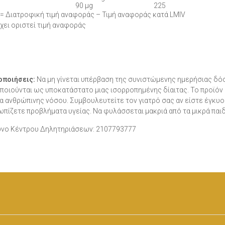
90 μg
225
= Διατροφική τιμή αναφοράς – Τιμή αναφοράς κατά LMIV
έχει οριστεί τιμή αναφοράς
οποιήσεις:
Να μη γίνεται υπέρβαση της συνιστώμενης ημερήσιας δό
ποιούνται ως υποκατάστατο μιας ισορροπημένης δίαιτας. Το προϊόν 
α ανθρώπινης νόσου. Συμβουλευτείτε τον γιατρό σας αν είστε έγκυο
ωπίζετε προβλήματα υγείας. Να φυλάσσεται μακριά από τα μικρά παιδ
νο Κέντρου Δηλητηριάσεων: 2107793777