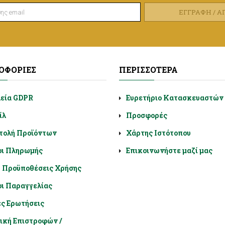
ΕΓΓΡΑΦΉ / 
ΟΦΟΡΊΕΣ
ΠΕΡΙΣΣΌΤΕΡΑ
λεία GDPR
Ευρετήριο Κατασκευαστών
ίλ
Προσφορές
τολή Προϊόντων
Χάρτης Ιστότοπου
οι Πληρωμής
Επικοινωνήστε μαζί μας
- Προϋποθέσεις Χρήσης
ι Παραγγελίας
ς Ερωτήσεις
ική Επιστροφών /