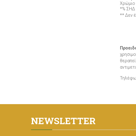
Χρώμιο
*% ΣΗΔ 
** Δεν 
Προειδ
χρησιμο
θεραπεί
αντιμετ
Τηλέφω
NEWSLETTER