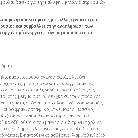
ψουλα. Ιδανικό για την κάλυψη υψηλών διατροφικών
ελούµενη από βιταµίνες, µέταλλα, ιχνοστοιχεία,
 ουσίες και
συμβάλλει
στην αναπλήρωση των
οργανισµό ενέργεια, τόνωση και προστασία.
γεύματα
ο, καρότο, μούρο, ανανάς, ραπάνι, λεμόνι,
ζι, γκότζι μπέρι, ασερόλα, σπαράγγι, μπανάνα,
γκοστάφυλο, σταφύλι, γκρέιπφρουτ, κράταιγος,
, ντομάτα), μείγμα φυτικών εκχυλισμάτων (πράσινος
νη, ντομάτα, σπόροι μπρόκολου, ακάι, κουρκουμάς,
ν, μαύρο φραγκοστάφυλο, μπλέ μούρο, βύσσινο,
λλών), σκόνη έλαιου λιναρόσπορου, ανθρακικό
βικό οξύ, οξείδιο του μαγνησίου, διτρυγική χολίνη,
ιικός σίδηρος, γλυκονικό μαγγάνιο, οξείδιο του
κό νάτριο, D-παντοθενικό ασβέστιο, P-αμινοβενζοϊκό