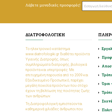
Λάβετε μοναδικές προσφορές!
ΔΙΑΤΡΟΦΟΛΟΓΙΚΉ
ΠΛΗΡ
Εργα
Το ηλεκτρονικό κατάστημα
www.diatrofologiki.gr διαθέτει προϊόντα
Προφ
Υγιεινής Διατροφής, όπως
συμπληρώματα διατροφής, βιολογικά
Αποσ
προϊόντα και υπερτροφές. Με
Τρόπ
επιτυχημένη παρουσία από το 2009 και
Εξειδικευμένο Προσωπικό, παρέχει
Όροι 
μεγάλη ποικιλία προϊόντων που στόχο
έχουν τη βελτίωση της ποιότητας ζωής
Τρόπο
των ανθρώπων.
Συχνέ
Τη Διατροφολογική εμπιστεύονται
καθημερινά χιλιάδες άνθρωποι που
Πολιτ