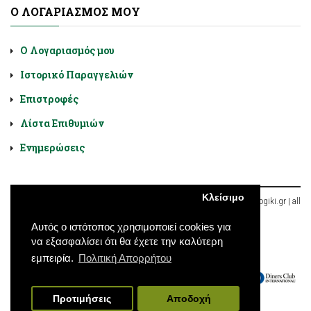
Ο ΛΟΓΑΡΙΑΣΜΌΣ ΜΟΥ
Ο Λογαριασμός μου
Ιστορικό Παραγγελιών
Επιστροφές
Λίστα Επιθυμιών
Ενημερώσεις
Κλείσιμο
Diatrofologiki.gr © 2026, Χαλκοκονδύλη 9, Αθήνα, Ελλάδα | diatroflogiki.gr | all
rights reserved
Αυτός ο ιστότοπος χρησιμοποιεί cookies για
να εξασφαλίσει ότι θα έχετε την καλύτερη
εμπειρία.
Πολιτική Απορρήτου
Προτιμήσεις
Αποδοχή