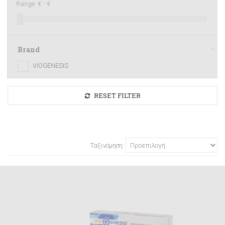
Range:
€ -
€
Brand
VIOGENESIS
RESET FILTER
Ταξινόμηση: