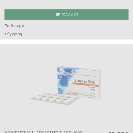
ΚΑΛΆΘΙ
Επιθυμητό
Σύγκριση
VIOGENESIS L-ARGININE [BASE] 1000