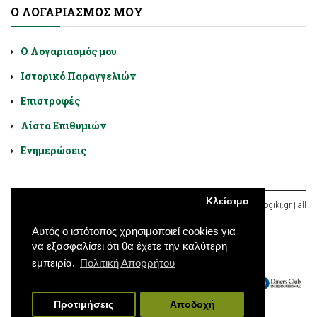
Ο ΛΟΓΑΡΙΑΣΜΌΣ ΜΟΥ
Ο Λογαριασμός μου
Ιστορικό Παραγγελιών
Επιστροφές
Λίστα Επιθυμιών
Ενημερώσεις
Κλείσιμο
Diatrofologiki.gr © 2026, Χαλκοκονδύλη 9, Αθήνα, Ελλάδα | diatroflogiki.gr | all
rights reserved
Αυτός ο ιστότοπος χρησιμοποιεί cookies για
να εξασφαλίσει ότι θα έχετε την καλύτερη
εμπειρία.
Πολιτική Απορρήτου
Προτιμήσεις
Αποδοχή