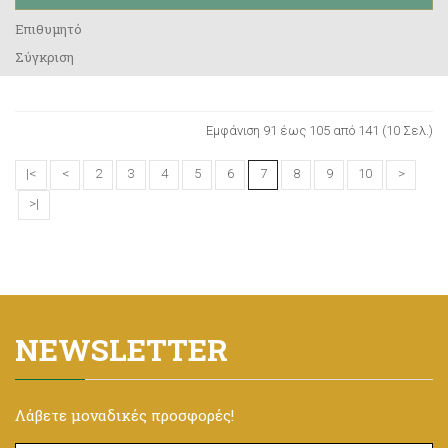
Επιθυμητό
Σύγκριση
Εμφάνιση 91 έως 105 από 141 (10 Σελ.)
|<
<
2
3
4
5
6
7
8
9
10
>
>|
NEWSLETTER
Λάβετε μοναδικές προσφορές!