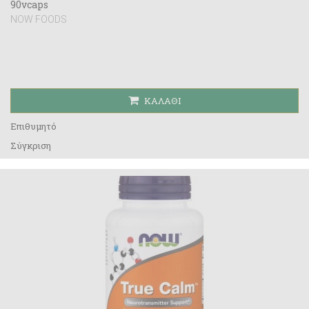
90vcaps
NOW FOODS
ΚΑΛΆΘΙ
Επιθυμητό
Σύγκριση